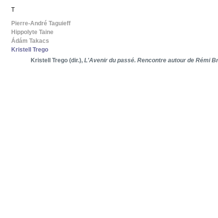
T
Pierre-André Taguieff
Hippolyte Taine
Ádám Takacs
Kristell Trego
Kristell Trego (dir.),
L'Avenir du passé. Rencontre autour de Rémi B