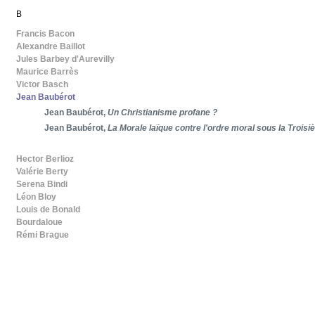
B
Francis Bacon
Alexandre Baillot
Jules Barbey d'Aurevilly
Maurice Barrès
Victor Basch
Jean Baubérot
Jean Baubérot,
Un Christianisme profane ?
Jean Baubérot,
La Morale laïque contre l'ordre moral sous la Trois
Hector Berlioz
Valérie Berty
Serena Bindi
Léon Bloy
Louis de Bonald
Bourdaloue
Rémi Brague