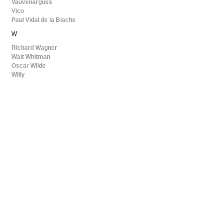
Vauvenargues
Vico
Paul Vidal de la Blache
W
Richard Wagner
Walt Whitman
Oscar Wilde
Willy