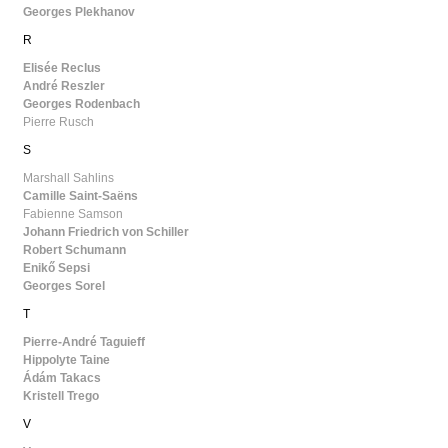
Georges Plekhanov
R
Elisée Reclus
André Reszler
Georges Rodenbach
Pierre Rusch
S
Marshall Sahlins
Camille Saint-Saëns
Fabienne Samson
Johann Friedrich von Schiller
Robert Schumann
Enikő Sepsi
Georges Sorel
T
Pierre-André Taguieff
Hippolyte Taine
Ádám Takacs
Kristell Trego
V