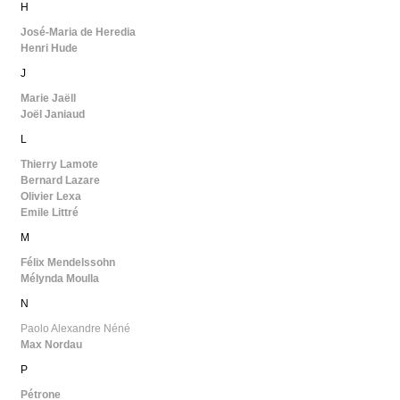
H
José-Maria de Heredia
Henri Hude
J
Marie Jaëll
Joël Janiaud
L
Thierry Lamote
Bernard Lazare
Olivier Lexa
Emile Littré
M
Félix Mendelssohn
Mélynda Moulla
N
Paolo Alexandre Néné
Max Nordau
P
Pétrone