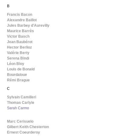
B
Francis Bacon
Alexandre Baillot
Jules Barbey d'Aurevilly
Maurice Barrès
Victor Basch
Jean Baubérot
Hector Berlioz
Valérie Berty
Serena Bindi
Léon Bloy
Louis de Bonald
Bourdaloue
Rémi Brague
C
Sylvain Camilleri
Thomas Carlyle
Sarah Carmo
Marc Cerisuelo
Gilbert Keith Chesterton
Ernest Coeurderoy