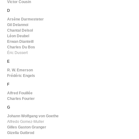
Victor Cousin
D
Arsène Darmesteter
Gil Delannoi
Chantal Delsol
Léon Deubel
Erwan Dianteill
Charles Du Bos
Éric Dussert
E
R. W. Emerson
Frédéric Engels
F
Alfred Fouillée
Charles Fourier
G
Johann Wolfgang von Goethe
Alfredo Gomez-Muller
Gilles Gaston Granger
Gizella Gutbrod