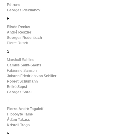
Pétrone
Georges Plekhanov
R
Elisée Reclus
André Reszler
Georges Rodenbach
Pierre Rusch
S
Marshall Sahlins
Camille Saint-Saëns
Fabienne Samson
Johann Friedrich von Schiller
Robert Schumann
Enikő Sepsi
Georges Sorel
T
Pierre-André Taguieff
Hippolyte Taine
Ádám Takacs
Kristell Trego
V