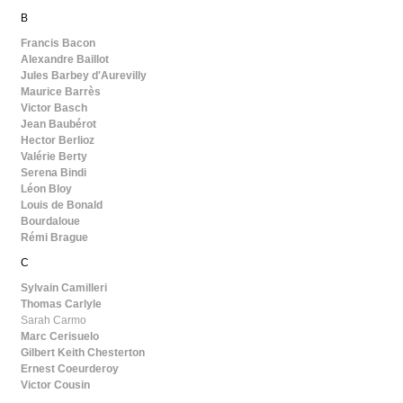
B
Francis Bacon
Alexandre Baillot
Jules Barbey d'Aurevilly
Maurice Barrès
Victor Basch
Jean Baubérot
Hector Berlioz
Valérie Berty
Serena Bindi
Léon Bloy
Louis de Bonald
Bourdaloue
Rémi Brague
C
Sylvain Camilleri
Thomas Carlyle
Sarah Carmo
Marc Cerisuelo
Gilbert Keith Chesterton
Ernest Coeurderoy
Victor Cousin