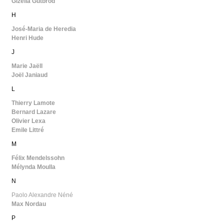
Gizella Gutbrod
H
José-Maria de Heredia
Henri Hude
J
Marie Jaëll
Joël Janiaud
L
Thierry Lamote
Bernard Lazare
Olivier Lexa
Emile Littré
M
Félix Mendelssohn
Mélynda Moulla
N
Paolo Alexandre Néné
Max Nordau
P