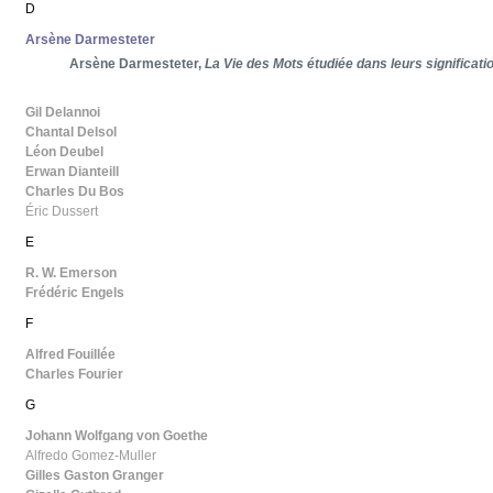
D
Arsène Darmesteter
Arsène Darmesteter,
La Vie des Mots étudiée dans leurs significati
Gil Delannoi
Chantal Delsol
Léon Deubel
Erwan Dianteill
Charles Du Bos
Éric Dussert
E
R. W. Emerson
Frédéric Engels
F
Alfred Fouillée
Charles Fourier
G
Johann Wolfgang von Goethe
Alfredo Gomez-Muller
Gilles Gaston Granger