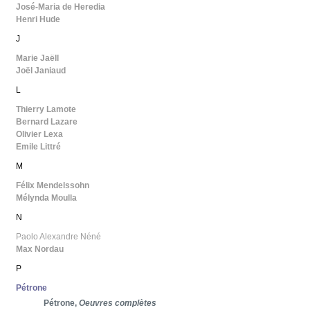
José-Maria de Heredia
Henri Hude
J
Marie Jaëll
Joël Janiaud
L
Thierry Lamote
Bernard Lazare
Olivier Lexa
Emile Littré
M
Félix Mendelssohn
Mélynda Moulla
N
Paolo Alexandre Néné
Max Nordau
P
Pétrone
Pétrone,
Oeuvres complètes