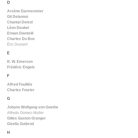
D
Arsène Darmesteter
Gil Delannoi
Chantal Delsol
Léon Deubel
Erwan Dianteill
Charles Du Bos
Éric Dussert
E
R. W. Emerson
Frédéric Engels
F
Alfred Fouillée
Charles Fourier
G
Johann Wolfgang von Goethe
Alfredo Gomez-Muller
Gilles Gaston Granger
Gizella Gutbrod
H