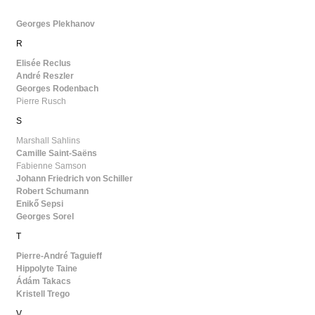
Georges Plekhanov
R
Elisée Reclus
André Reszler
Georges Rodenbach
Pierre Rusch
S
Marshall Sahlins
Camille Saint-Saëns
Fabienne Samson
Johann Friedrich von Schiller
Robert Schumann
Enikő Sepsi
Georges Sorel
T
Pierre-André Taguieff
Hippolyte Taine
Ádám Takacs
Kristell Trego
V