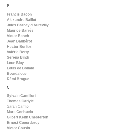
B
Francis Bacon
Alexandre Baillot
Jules Barbey d'Aurevilly
Maurice Barrès
Victor Basch
Jean Baubérot
Hector Berlioz
Valérie Berty
Serena Bindi
Léon Bloy
Louis de Bonald
Bourdaloue
Rémi Brague
C
Sylvain Camilleri
Thomas Carlyle
Sarah Carmo
Marc Cerisuelo
Gilbert Keith Chesterton
Ernest Coeurderoy
Victor Cousin