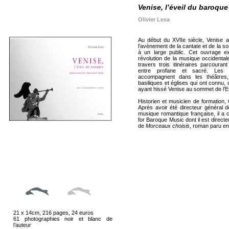
Venise, l’éveil du baroque
Olivier Lexa
Au début du XVIIe siècle, Venise 
l’avènement de la cantate et de la so
à un large public. Cet ouvrage e
révolution de la musique occidental
travers trois itinéraires parcoura
entre profane et sacré. Les p
accompagnent dans les théâtre
basiliques et églises qui ont connu, 
ayant hissé Venise au sommet de l’E
Historien et musicien de formation, O
Après avoir été directeur général 
musique romantique française, il a 
for Baroque Music dont il est directeu
de
Morceaux choisis
, roman paru en
21 x 14cm, 216 pages, 24 euros
61 photographies noir et blanc de
l’auteur